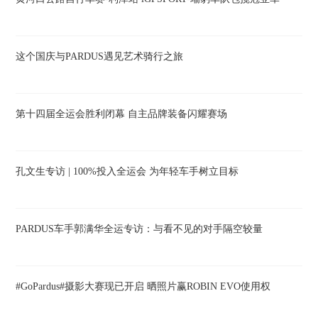
这个国庆与PARDUS遇见艺术骑行之旅
第十四届全运会胜利闭幕 自主品牌装备闪耀赛场
孔文生专访 | 100%投入全运会 为年轻车手树立目标
PARDUS车手郭满华全运专访：与看不见的对手隔空较量
#GoPardus#摄影大赛现已开启 晒照片赢ROBIN EVO使用权