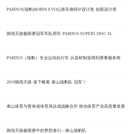
PARDUS(瑞豹)ROBIN EVO公路车摘得IF设计奖·创新设计奖
骑闯天路极限赛冠军车队用车·PARDUS-SUPER5 DISC SL
PARDUS（瑞豹）专业运动自行车·从器材制造商到赛事服务商
2019骑闯天路·落下帷幕·泰山瑞豹队·冠军！
泰山体育与青海省体育局达成战略合作 推动体育产业高质量发展
骑闯天路极限赛中的梦想者们—泰山瑞豹队