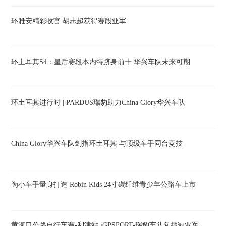
环雅安精彩收官 胡志超获得赛段亚军
环土耳其S4：皇后赛段本内特跻身前十 华兴车队未来可期
环土耳其进行时 | PARDUS瑞豹助力China Glory华兴车队
China Glory华兴车队剑指环土耳其 与顶级车手同台竞技
为小车手量身打造 Robin Kids 24寸碳纤维青少年公路车上市
黄河口公路自行车赛-利津站 iGPSPORT-瑞豹车队包揽冠亚军