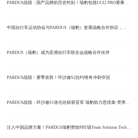
PARDUS战报：国产品牌的历史时刻！瑞豹包揽UCI2.PRO赛事领奖台
中国自行车运动协会与PARDUS（瑞豹）签署战略合作协议，携手备战洛杉矶奥运
PARDUS（瑞豹）成为亚洲自行车联合会战略合作伙伴
PARDUS战报：赛季首胜！环沙迦S2拉约维奇冲刺夺冠
PARDUS战报：环沙迦S1洛伦佐斩获亚军 瑞豹助力思优泰-梵蒂尼车队再创佳绩
注入中国品牌力量！PARDUS瑞豹赞助PRT级Team Solution Tech-Vini Fantini车队