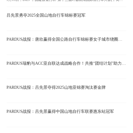
吕先景勇夺2025全国山地自行车锦标赛冠军
PARDUS战报：唐欣赢得全国公路自行车锦标赛女子城市绕圈淘汰赛冠军
PARDUS瑞豹与ACC亚自联达成战略合作！共推“团结计划”助力亚洲自行车运动发展
PARDUS战报：吕先景夺得2025山地亚锦赛淘汰赛金牌
PARDUS战报：吕先景赢得中国山地自行车联赛惠东站冠军