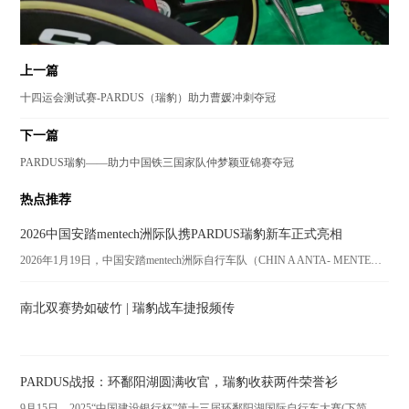
上一篇
十四运会测试赛-PARDUS（瑞豹）助力曹媛冲刺夺冠
下一篇
PARDUS瑞豹——助力中国铁三国家队仲梦颖亚锦赛夺冠
热点推荐
2026中国安踏mentech洲际队携PARDUS瑞豹新车正式亮相
2026年1月19日，中国安踏mentech洲际自行车队（CHIN A ANTA- MENTECH CONTINENTAL CYCLING TEAM）在海南三亚召开新赛季发布会。本次发布会以“骏驰万里，踏梦天涯”为主题，16名优秀车手组成的强力阵容集体亮相，安踏2026全新科技战衣、瑞豹第四代Spark Evo战车等装备一一揭晓，吸引了众多体育圈媒体及自行车爱好者的高度关注。
南北双赛势如破竹 | 瑞豹战车捷报频传
PARDUS战报：环鄱阳湖圆满收官，瑞豹收获两件荣誉衫
9月15日，2025“中国建设银行杯”第十三届环鄱阳湖国际自行车大赛(下简称环鄱阳湖)在江西九江正式拉开序幕。经过11个赛段的比拼，中国安踏洲际自行车队收获冲刺王橙衫及大中华最佳粉衫。