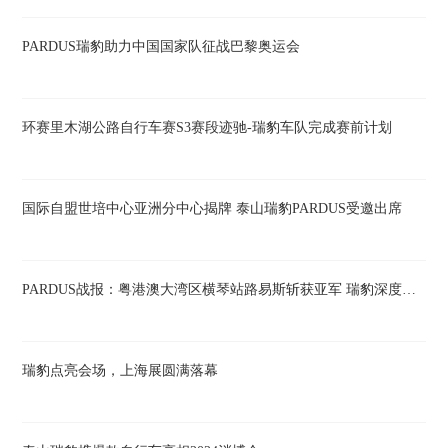
PARDUS瑞豹助力中国国家队征战巴黎奥运会
环赛里木湖公路自行车赛S3赛段迹驰-瑞豹车队完成赛前计划
国际自盟世培中心亚洲分中心揭牌 泰山瑞豹PARDUS受邀出席
PARDUS战报：粤港澳大湾区横琴站路易斯斩获亚军 瑞豹深度参与环西中国赛
瑞豹点亮会场，上海展圆满落幕