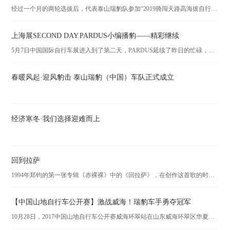
经过一个月的两轮选拔后，代表泰山瑞豹队参加“2019骑闯天路高海拔自行车极限赛”的最终队员诞生。他们是梁世重、杨睿、李银航。
上海展SECOND DAY.PARDUS小编播豹——精彩继续
5月7日中国国际自行车展进入到了第二天，PARDUS延续了昨日的忙碌，络绎不绝的客户以及媒体纷至沓来，展位上好不热闹的一番景象
春暖风起·迎风豹击 泰山瑞豹（中国）车队正式成立
经济寒冬·我们选择迎难而上
回到拉萨
1994年郑钧的第一张专辑《赤裸裸》中的《回拉萨》，在创作这首歌的时候，他并没有去过拉萨。著名音乐人评论说“郑钧歌中的‘拉萨’是他的‘诗和远方’。”，是的，每一个人心中都有一个“圣城拉萨”。它或许不是某个地方，而是一种感觉。
【中国山地自行车公开赛】激战威海！瑞豹车手勇夺冠军
10月28日，2017中国山地自行车公开赛威海环翠站在山东威海环翠区华夏城景区鸣枪开赛。在焦点之战——男女专业组比赛中，山东瑞豹车队郑振勇稳定发挥，获得男子专业组季军；李洪凤力压山西队程娜和云南队程吉丹，以领先优势摘得女子专业组冠军。