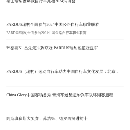
泰山瑞豹携爆款自行车亮相2024消博会
PARDUS瑞豹全面参与2024中国公路自行车职业联赛
PARDUS瑞豹全面参与2024中国公路自行车职业联赛
环鄱赛S1 吕先景冲刺夺冠 PARDUS瑞豹包揽冠亚军
PARDUS（瑞豹）运动自行车助力中国自行车文化发展：北京数智体育公开赛在京开赛
China Glory中国赛场首秀 青海车迷见证华兴车队环湖赛启程
阿斯班多斯大奖赛：苏浩钰、德罗西挺进前十