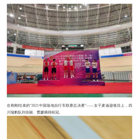
在刚刚结束的“2021中国场地自行车联赛总决赛”——女子麦迪逊项目上，四
川瑞豹队刘佳丽、曹媛摘得桂冠。